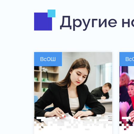
Другие н
ВсОШ
Вс