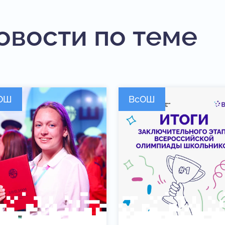
овости по теме
ОШ
ВсОШ