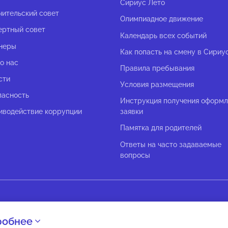
Сириус Лето
чительский совет
Олимпиадное движение
ертный совет
Календарь всех событий
неры
Как попасть на смену в Сириу
о нас
Правила пребывания
сти
Условия размещения
пасность
Инструкция получения оформ
иводействие коррупции
заявки
Памятка для родителей
Ответы на часто задаваемые
вопросы
робнее