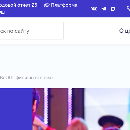
одовой отчет'25
|
Платформа
Ош
О ц
ВсОШ: финишная пряма...
п