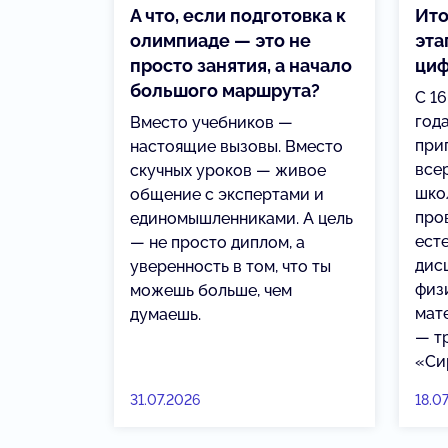
А что, если подготовка к
Ито
олимпиаде — это не
эта
просто занятия, а начало
циф
большого маршрута?
С 16
год
Вместо учебников —
при
настоящие вызовы. Вместо
все
скучных уроков — живое
шко
общение с экспертами и
про
единомышленниками. А цель
ест
— не просто диплом, а
дис
уверенность в том, что ты
физи
можешь больше, чем
мат
думаешь.
— т
«Си
31.07.2026
18.0