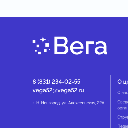
8 (831) 234-02-55
О ц
vega52@vega52.ru
О на
Свед
г .Н. Новгород, ул. Алексеевская, 22А
орга
Стру
Педа