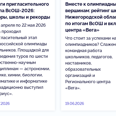
ги пригласительного
Вместе к олимпиадн
па ВсОШ-2026:
вершинам: рейтинг ш
ры, школы и рекорды
Нижегородской обла
по итогам ВсОШ и вк
 апреля по 22 мая 2026
центра «Вега»
а проходил
гласительный этап
Что стоит за успехами н
российской олимпиады
олимпиадников? Слажен
льников. Площадкой для
командная работа
ведения туров по шести
школьников, педагогов,
ественно-научным
наставников,
циплинам — астрономии,
образовательных
ке, химии, биологии,
организаций и
ематике и информатике
Регионального центра
радиционно выступил
«Вега».
риус».
7.2026
19.06.2026