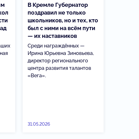
ым
В Кремле Губернатор
кол
поздравил не только
сти
школьников, но и тех, кто
лад
был с ними на всём пути
— их наставников
аших
Среди награждённых —
ная
Ирина Юрьевна Зиновьева,
директор регионального
центра развития талантов
«Вега».
31.05.2026