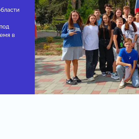
области
 под
емя в