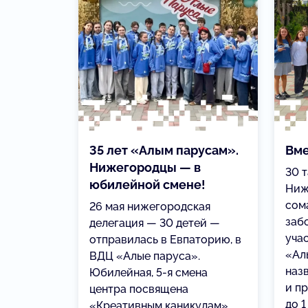
35 лет «Алым парусам».
Вме
Нижегородцы — в
30 
юбилейной смене!
Ниж
сом
26 мая нижегородская
заб
делегация — 30 детей —
уча
отправилась в Евпаторию, в
«Ал
ВДЦ «Алые паруса».
наз
Юбилейная, 5-я смена
и п
центра посвящена
до 1
«Креативным каникулам».