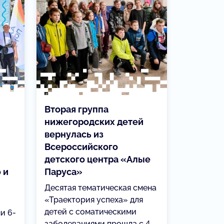
Вторая группа
нижегородских детей
вернулась из
Всероссийского
детского центра «Алые
 и
Паруса»
Десятая тематическая смена
«Траектория успеха» для
детей с соматическими
и 6-
заболеваниями прошла с 4