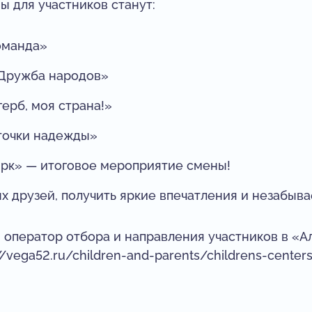
 для участников станут:
оманда»
«Дружба народов»
герб, моя страна!»
точки надежды»
ирк» — итоговое мероприятие смены!
 друзей, получить яркие впечатления и незабыв
 оператор отбора и направления участников в «А
/vega52.ru/children-and-parents/childrens-center