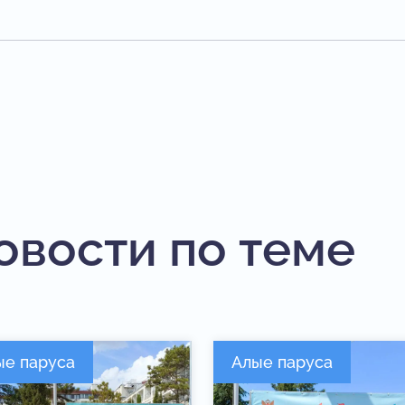
овости по теме
ые паруса
Алые паруса