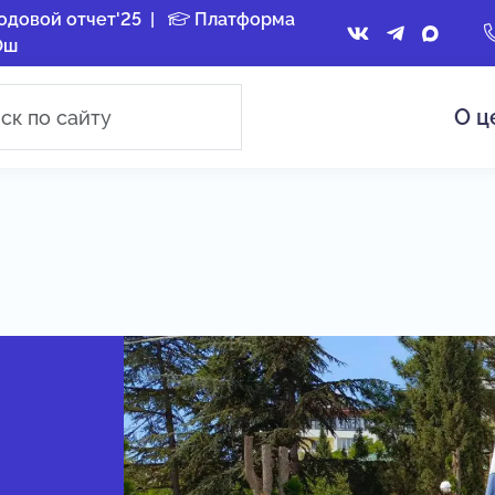
одовой отчет'25
|
Платформа
Ош
О ц