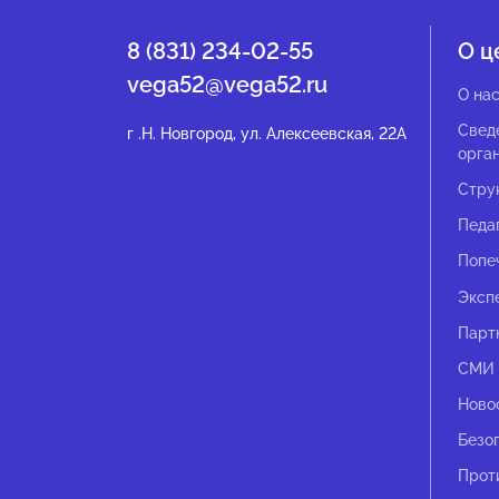
8 (831) 234-02-55
О ц
vega52@vega52.ru
О на
Свед
г .Н. Новгород, ул. Алексеевская, 22А
орга
Стру
Педа
Попе
Эксп
Парт
СМИ 
Ново
Безо
Прот