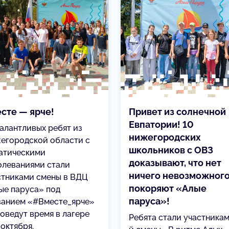
сте — ярче!
Привет из солнечной
Евпатории! 10
талантливых ребят из
нижегородских
егородской области с
школьников с ОВЗ
атическими
доказывают, что нет
олеваниями стали
ничего невозможного
стниками смены в ВДЦ
покоряют «Алые
ые паруса» под
паруса»!
ванием «#Вместе_ярче»
роведут время в лагере
Ребята стали участникам
 октября.