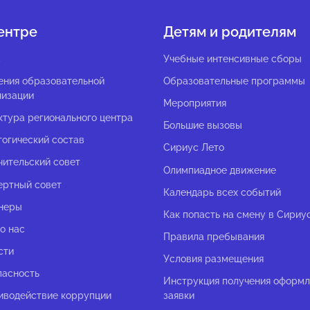
ентре
Детям и родителям
с
Учебные интенсивные сборы
ения образовательной
Образовательные программы
низации
Мероприятия
ктура регионального центра
Большие вызовы
гогический состав
Сириус Лето
чительский совет
Олимпиадное движение
ертный совет
Календарь всех событий
неры
Как попасть на смену в Сириу
о нас
Правила пребывания
сти
Условия размещения
пасность
Инструкция получения оформ
иводействие коррупции
заявки