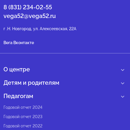
8 (831) 234-02-55
vega52@vega52.ru
г .Н. Новгород, ул. Алексеевская, 22А
Вега Вконтакте
О центре
О нас
Детям и родителям
Сведения образовательной организации
Учебные интенсивные сборы
Педагогам
Структура регионального центра
Образовательные программы
Программы Веги
Годовой отчет 2024
Педагогический состав
Мероприятия
Программы Сириус
Годовой отчет 2023
Попечительский совет
Большие вызовы
Методические рекомендации
Годовой отчет 2022
Экспертный совет