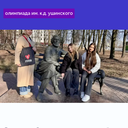
олимпиада им. к.д. ушинского