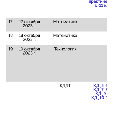
практическ
5-11 кла
17
17 октября
Математика
2023 г.
18
18 октября
Математика
2023 г.
19
19 октября
Технология
2023 г.
КДДТ
КД_5-6 к
КД_7-8 к
КД_9 кл
КД_10-11 