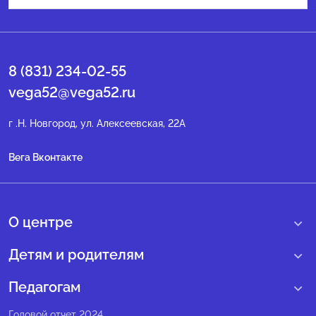
8 (831) 234-02-55
vega52@vega52.ru
г .Н. Новгород, ул. Алексеевская, 22А
Вега Вконтакте
О центре
О нас
Детям и родителям
Сведения образовательной организации
Учебные интенсивные сборы
Педагогам
Структура регионального центра
Образовательные программы
Программы Веги
Годовой отчет 2024