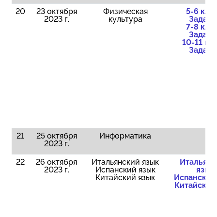
20
23 октября
Физическая
5-6 клас
2023 г.
культура
Задани
7-8 клас
Задани
10-11 кла
Задани
21
25 октября
Информатика
2023 г.
22
26 октября
Итальянский язык
Итальянс
2023 г.
Испанский язык
язык
Китайский язык
Испанский
Китайский