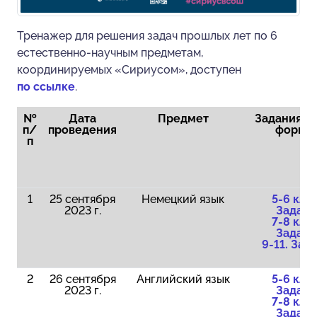
Тренажер для решения задач прошлых лет по 6
естественно-научным предметам,
координируемых «Сириусом», доступен
по ссылке
.
№
Дата
Предмет
Задания о
п/
проведения
форма
п
1
25 сентября
Немецкий язык
5-6 клас
2023 г.
Задани
7-8 клас
Задани
9-11. Зад
2
26 сентября
Английский язык
5-6 клас
2023 г.
Задани
7-8 клас
Задани